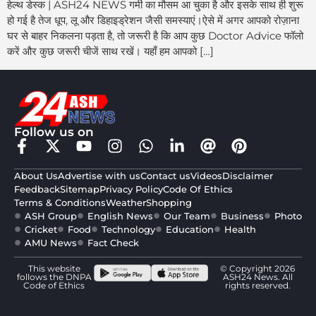
हेल्थ डेस्क | ASH24 NEWS गर्मी का मौसम आ चुका है और इसके साथ ही शुरू
हो गई है तेज धूप, लू और डिहाइड्रेशन जैसी समस्याएं।ऐसे में अगर आपको रोज़ाना
घर से बाहर निकलना पड़ता है, तो जरूरी है कि आप कुछ Doctor Advice फॉलो
करें और कुछ जरूरी चीजें साथ रखें। यहाँ हम आपको […]
Follow us on
About Us
Advertise with us
Contact us
Videos
Disclaimer
Feedback
Sitemap
Privacy Policy
Code Of Ethics
Terms & Conditions
Weather
Shopping
ASH Group
English News
Our Team
Business
Photo
Cricket
Food
Technology
Education
Health
AMU News
Fact Check
This website
© Copyright 2026
follows the DNPA
ASH24 News. All
Code of Ethics
rights reserved.