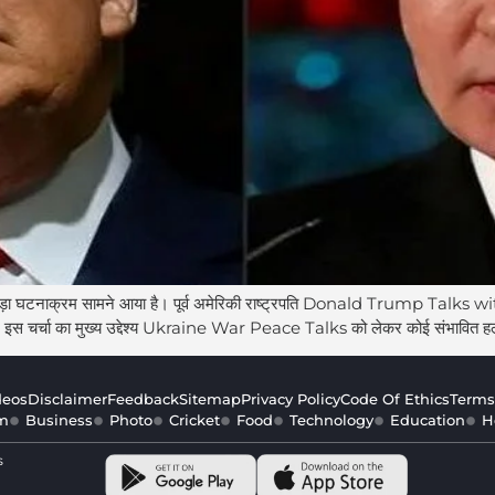
कर एक बड़ा घटनाक्रम सामने आया है। पूर्व अमेरिकी राष्ट्रपति Donald Trump T
इस चर्चा का मुख्य उद्देश्य Ukraine War Peace Talks को लेकर कोई संभावित 
deos
Disclaimer
Feedback
Sitemap
Privacy Policy
Code Of Ethics
Terms
m
Business
Photo
Cricket
Food
Technology
Education
H
s