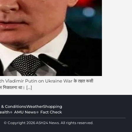
alks with Vladimir Putin on Ukraine War के तहत रूसी
हल निकालना था। […]
 & Conditions
Weather
Shopping
ealth
AMU News
Fact Check
© Copyright 2026 ASH24 News. All rights reserved.