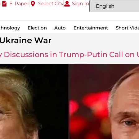
o
E-Paper
Select City
Sign In
chnology
Election
Auto
Entertainment
Short Vid
 Ukraine War
ुई? (Key Discussions in Trump-Putin Call o