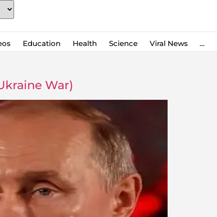
eos
Education
Health
Science
Viral News
…
n Ukraine War)