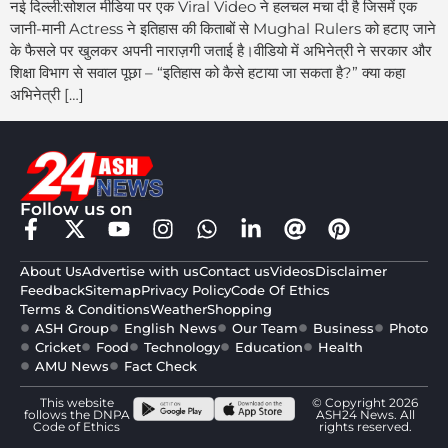
नई दिल्ली:सोशल मीडिया पर एक Viral Video ने हलचल मचा दी है जिसमें एक
जानी-मानी Actress ने इतिहास की किताबों से Mughal Rulers को हटाए जाने
के फैसले पर खुलकर अपनी नाराज़गी जताई है।वीडियो में अभिनेत्री ने सरकार और
शिक्षा विभाग से सवाल पूछा – “इतिहास को कैसे हटाया जा सकता है?” क्या कहा
अभिनेत्री […]
Follow us on
About Us
Advertise with us
Contact us
Videos
Disclaimer
Feedback
Sitemap
Privacy Policy
Code Of Ethics
Terms & Conditions
Weather
Shopping
ASH Group
English News
Our Team
Business
Photo
Cricket
Food
Technology
Education
Health
AMU News
Fact Check
This website
© Copyright 2026
follows the DNPA
ASH24 News. All
Code of Ethics
rights reserved.