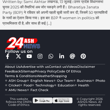
Written by: Sami Akhtar लखनऊ, 13 जुलाई।उत्तर प्रदेश विधानसभा
चुनाव 2025 की तैयारियां अब जोर पकड़ने लगी हैं। Bharatiya Janata
Party (BJP) ने रविवार को अपनी पहली सूची जारी कर दी, जिसमें 50 प्रत्याशियों
के नामों का ऐलान किया गया। इस बार BJP ने women in politics को
प्राथमिकता दी है, और साथ ही कई […]
Follow us on
About Us
Advertise with us
Contact us
Videos
Disclaimer
Feedback
Sitemap
Privacy Policy
Code Of Ethics
Terms & Conditions
Weather
Shopping
ASH Group
English News
Our Team
Business
Photo
Cricket
Food
Technology
Education
Health
AMU News
Fact Check
This website
© Copyright 2026
follows the DNPA
ASH24 News. All
Code of Ethics
rights reserved.