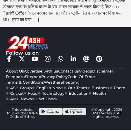
अमेरिका के बीच व्यापारिक समीकरण एक बार फिर चर्चा में हैं।पूर्व अमेरिकी राष्ट्रपति
डोनाल्ड ट्रंप के हालिया बयान के बाद भारत सरकार ने स्पष्ट किया है किZero
Tariff Offer केवल परस्पर समानता और राष्ट्रीय हित के आधार पर दिया गया
था। ट्रंप का दावा: […]
Follow us on
About Us
Advertise with us
Contact us
Videos
Disclaimer
Feedback
Sitemap
Privacy Policy
Code Of Ethics
Terms & Conditions
Weather
Shopping
ASH Group
English News
Our Team
Business
Photo
Cricket
Food
Technology
Education
Health
AMU News
Fact Check
This website
© Copyright 2026
follows the DNPA
ASH24 News. All
Code of Ethics
rights reserved.