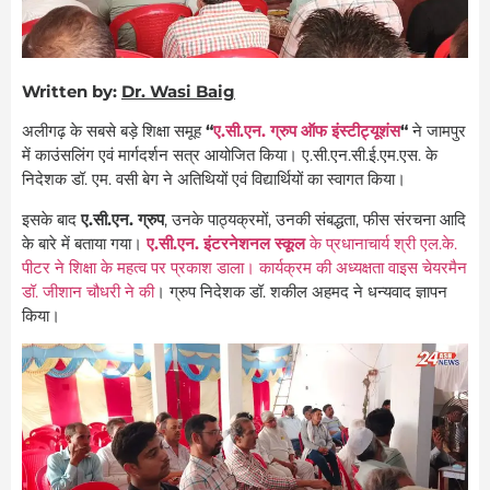
Written by:
Dr. Wasi Baig
अलीगढ़ के सबसे बड़े शिक्षा समूह
“
ए.सी.एन. ग्रुप ऑफ इंस्टीट्यूशंस
“
ने जामपुर
में काउंसलिंग एवं मार्गदर्शन सत्र आयोजित किया। ए.सी.एन.सी.ई.एम.एस. के
निदेशक डॉ. एम. वसी बेग ने अतिथियों एवं विद्यार्थियों का स्वागत किया।
इसके बाद
ए.सी.एन. ग्रुप
, उनके पाठ्यक्रमों, उनकी संबद्धता, फीस संरचना आदि
के बारे में बताया गया।
ए.सी.एन. इंटरनेशनल स्कूल
के प्रधानाचार्य श्री एल.के.
पीटर ने शिक्षा के महत्व पर प्रकाश डाला। कार्यक्रम की अध्यक्षता वाइस चेयरमैन
डॉ. जीशान चौधरी ने की
। ग्रुप निदेशक डॉ. शकील अहमद ने धन्यवाद ज्ञापन
किया।