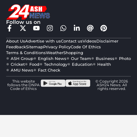
Follow us on
About Us
Advertise with us
Contact us
Videos
Disclaimer
Feedback
Sitemap
Privacy Policy
Code Of Ethics
Terms & Conditions
Weather
Shopping
ASH Group
English News
Our Team
Business
Photo
Cricket
Food
Technology
Education
Health
AMU News
Fact Check
This website
© Copyright 2026
follows the DNPA
ASH24 News. All
Code of Ethics
rights reserved.