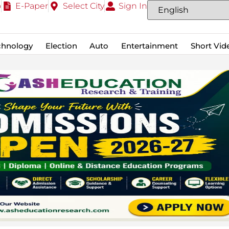
o
E-Paper
Select City
Sign In
chnology
Election
Auto
Entertainment
Short Vid