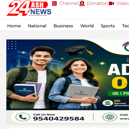
Channel
Donation
Vide
Home
National
Business
World
Sports
Te