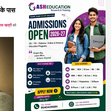
के पास
ास खत्री
को