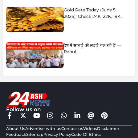
Gold Rate Today (June 5,
2026): Check 24K, 22K, 18K...
देश में सच्चाई की लड़ाई चल रही है’ —
Rahul...
Follow us on
About Us
Advertise with us
Contact us
Videos
Disclaimer
Feedback
Sitemap
Privacy Policy
Code Of Ethics