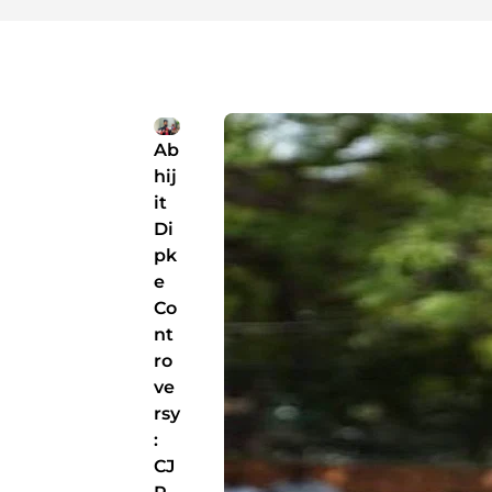
Ab
hij
it
Di
pk
e
Co
nt
ro
ve
rsy
:
CJ