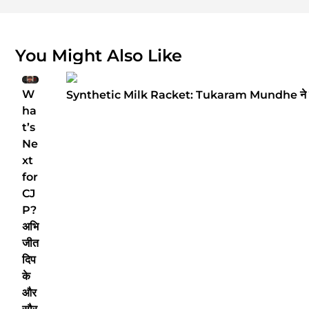
You Might Also Like
W
Synthetic Milk Racket: Tukaram Mundhe ने बता
ha
t’s
Ne
xt
for
CJ
P?
अभि
जीत
दिप
के
और