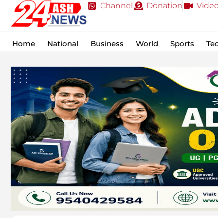
Channel
Donation
Vide
Home
National
Business
World
Sports
Te