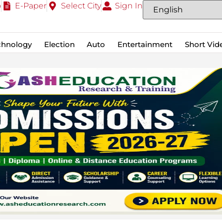
o
E-Paper
Select City
Sign In
chnology
Election
Auto
Entertainment
Short Vid