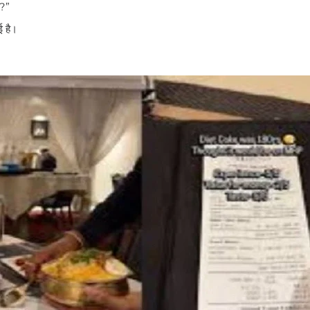
?”
ई है।