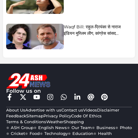
Waqf Bill: राहुल-प्रियंका से नाराज
इंडियन मुस्लिम लीग, कांग्रेस सांसद...
Follow us on
About Us
Advertise with us
Contact us
Videos
Disclaimer
Feedback
Sitemap
Privacy Policy
Code Of Ethics
Terms & Conditions
Weather
Shopping
ASH Group
English News
Our Team
Business
Photo
Cricket
Food
Technology
Education
Health