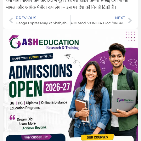
क्या गांधी परिवार अब अदालत में पूरी तरह पेश होकर अपनी सफाई देगा या यह
मामला और अधिक पेचीदा रूप लेगा – इस पर देश की निगाहें टिकी हैं।
PREVIOUS
NEXT
Ganga Expressway पर Shahjahanpur में Air Force का युद्धाभ्यास, लड़ाकू विमानों की गरज से कांपी हवाई पट्टी, Rafale ने भरी उड़ान
PM Modi vs INDIA Bloc: ‘आज का कार्यक्रम कई लोगों की नींद में खलल डालने वाला’, मंच से बोले मोदी – थरूर और विजयन भी मौजूद