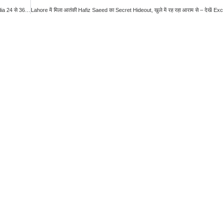
Pakistan में मचा हड़कंप: सूचना मंत्री तरार की रात डेढ़ बजे Press Conference, बोले – India 24 से 36 घंटे में हमला कर सकता है