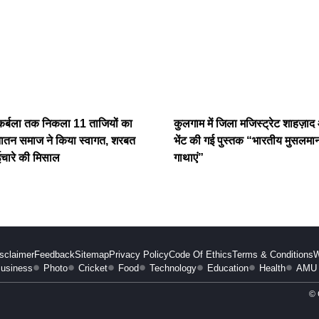
 कर्बला तक निकला 11 ताजियों का
कुलगाम में जिला मजिस्ट्रेट शाहज़
नातन समाज ने किया स्वागत, शरबत
भेंट की गई पुस्तक “भारतीय मुसलमान
चारे की मिसाल
गाथाएं”
sclaimer
Feedback
Sitemap
Privacy Policy
Code Of Ethics
Terms & Conditions
W
usiness
Photo
Cricket
Food
Technology
Education
Health
AMU
© 