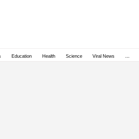
s
Education
Health
Science
Viral News
…