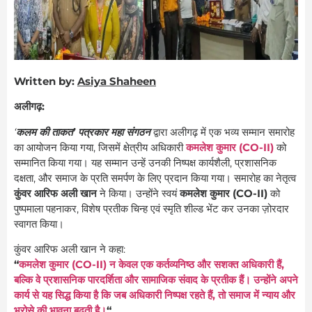
Written by:
Asiya Shaheen
अलीगढ़:
‘
कलम की ताकत’ पत्रकार महा संगठन
द्वारा अलीगढ़ में एक भव्य सम्मान समारोह
का आयोजन किया गया, जिसमें क्षेत्रीय अधिकारी
कमलेश कुमार (CO-II)
को
सम्मानित किया गया। यह सम्मान उन्हें उनकी निष्पक्ष कार्यशैली, प्रशासनिक
दक्षता, और समाज के प्रति समर्पण के लिए प्रदान किया गया। समारोह का नेतृत्व
कुंवर आरिफ अली खान
ने किया। उन्होंने स्वयं
कमलेश कुमार (CO-II)
को
पुष्पमाला पहनाकर, विशेष प्रतीक चिन्ह एवं स्मृति शील्ड भेंट कर उनका ज़ोरदार
स्वागत किया।
कुंवर आरिफ अली खान ने कहा:
“
कमलेश कुमार (CO-II) न केवल एक कर्तव्यनिष्ठ और सशक्त अधिकारी हैं,
बल्कि वे प्रशासनिक पारदर्शिता और सामाजिक संवाद के प्रतीक हैं। उन्होंने अपने
कार्य से यह सिद्ध किया है कि जब अधिकारी निष्पक्ष रहते हैं, तो समाज में न्याय और
भरोसे की भावना बढ़ती है।
“