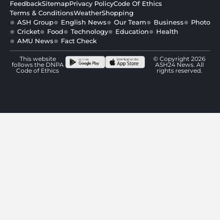
Feedback
Sitemap
Privacy Policy
Code Of Ethics
Terms & Conditions
Weather
Shopping
ASH Group
English News
Our Team
Business
Photo
Cricket
Food
Technology
Education
Health
AMU News
Fact Check
This website
© Copyright 2026
follows the DNPA
ASH24 News. All
Code of Ethics
rights reserved.