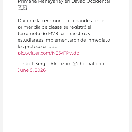
Primaria Mahayahay en Davao Occidental
🇵🇭
Durante la ceremonia a la bandera en el
primer día de clases, se registró el
terremoto de M7.8 los maestros y
estudiantes implementaron de inmediato
los protocolos de…
pic.twitter.com/NE5vFPvtdb
— Geól. Sergio Almazán (@chematierra)
June 8, 2026