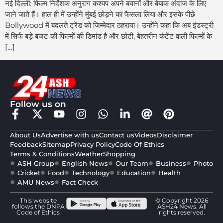
नई दिल्ली: फिल्म निर्देशक अनुराग कश्यप अपने बयानों और बेबाक अंदाज के लिए
जाने जाते हैं। हाल ही में उन्होंने मुंबई छोड़ने का फैसला लिया और इसके पीछे
Bollywood में बदलते ट्रेंड को जिम्मेदार ठहराया। उन्होंने कहा कि अब इंडस्ट्री
में सिर्फ बड़े बजट की फिल्मों की डिमांड है और छोटी, बेहतरीन कंटेंट वाली फिल्मों के
[…]
Follow us on
About Us
Advertise with us
Contact us
Videos
Disclaimer
Feedback
Sitemap
Privacy Policy
Code Of Ethics
Terms & Conditions
Weather
Shopping
ASH Group
English News
Our Team
Business
Photo
Cricket
Food
Technology
Education
Health
AMU News
Fact Check
This website
© Copyright 2026
follows the DNPA
ASH24 News. All
Code of Ethics
rights reserved.