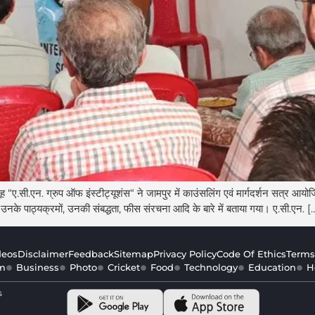
सी.एन. ग्रुप ऑफ इंस्टीट्यूशंस“ ने जामपुर में काउंसलिंग एवं मार्गदर्शन सत्र आयोज
प, उनके पाठ्यक्रमों, उनकी संबद्धता, फीस संरचना आदि के बारे में बताया गया। ए.सी.एन. [
deos
Disclaimer
Feedback
Sitemap
Privacy Policy
Code Of Ethics
Terms
m
Business
Photo
Cricket
Food
Technology
Education
H
s