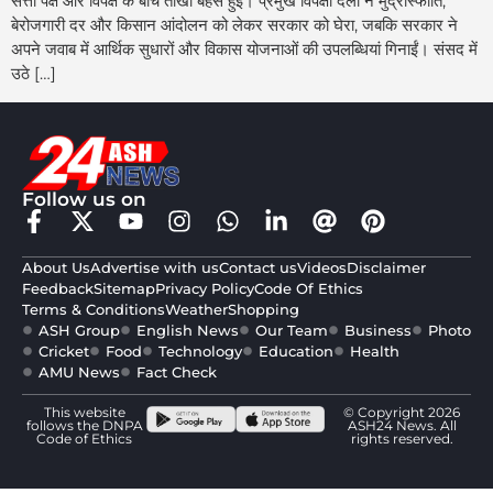
सत्ता पक्ष और विपक्ष के बीच तीखी बहस हुई। प्रमुख विपक्षी दलों ने मुद्रास्फीति,
बेरोजगारी दर और किसान आंदोलन को लेकर सरकार को घेरा, जबकि सरकार ने
अपने जवाब में आर्थिक सुधारों और विकास योजनाओं की उपलब्धियां गिनाईं। संसद में
उठे […]
Follow us on
About Us
Advertise with us
Contact us
Videos
Disclaimer
Feedback
Sitemap
Privacy Policy
Code Of Ethics
Terms & Conditions
Weather
Shopping
ASH Group
English News
Our Team
Business
Photo
Cricket
Food
Technology
Education
Health
AMU News
Fact Check
This website
© Copyright 2026
follows the DNPA
ASH24 News. All
Code of Ethics
rights reserved.