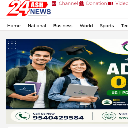
Channel
Donation
Vide
Home
National
Business
World
Sports
Te