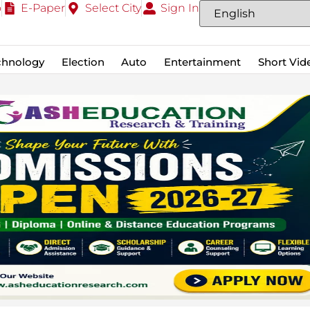
o
E-Paper
Select City
Sign In
chnology
Election
Auto
Entertainment
Short Vid