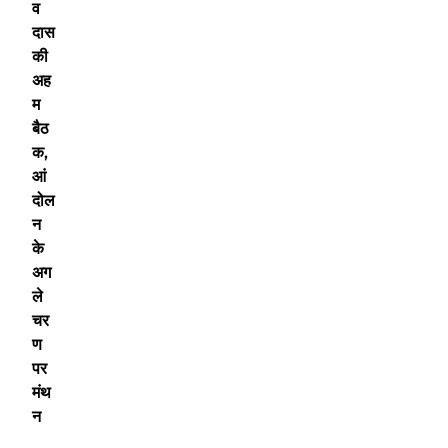
व
दास
की
अह
म
बैठ
क,
आं
दोल
न
के
अग
ले
चर
ण
पर
मंथ
न