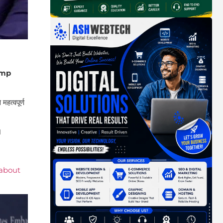
ump
हत्वपूर्ण
।
 about