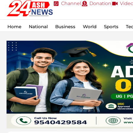
Channel
Donation
Vide
Home
National
Business
World
Sports
Te