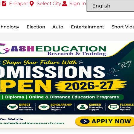
o
E-Paper
Select City
Sign In
chnology
Election
Auto
Entertainment
Short Vid