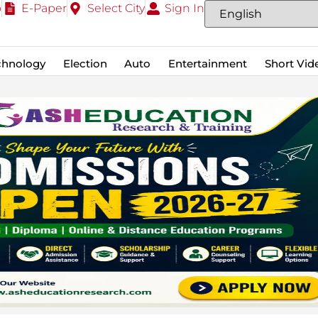
o
E-Paper
Select City
Sign In
chnology
Election
Auto
Entertainment
Short Vid