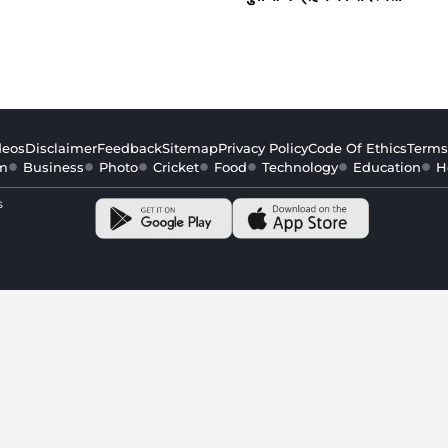
deos
Disclaimer
Feedback
Sitemap
Privacy Policy
Code Of Ethics
Terms
m
Business
Photo
Cricket
Food
Technology
Education
H
s