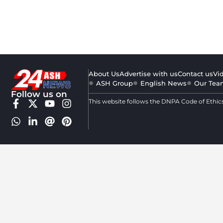
About Us
Advertise with us
Contact us
Vi
ASH Group
English News
Our Tea
Follow us on
This website follows the DNPA Code of Ethic