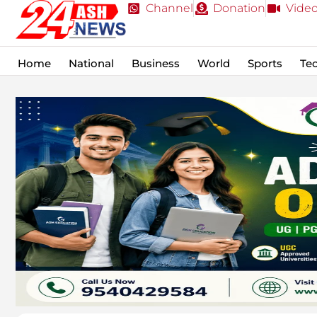
Channel
Donation
Vide
Home
National
Business
World
Sports
Te