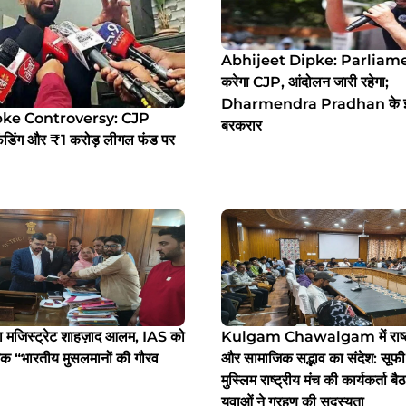
Abhijeet Dipke: Parliament 
करेगा CJP, आंदोलन जारी रहेगा;
Dharmendra Pradhan के इस्त
pke Controversy: CJP
बरकरार
फंडिंग और ₹1 करोड़ लीगल फंड पर
ला मजिस्ट्रेट शाहज़ाद आलम, IAS को
Kulgam Chawalgam में राष्ट
्तक “भारतीय मुसलमानों की गौरव
और सामाजिक सद्भाव का संदेश: सूफी
मुस्लिम राष्ट्रीय मंच की कार्यकर्ता बै
युवाओं ने ग्रहण की सदस्यता