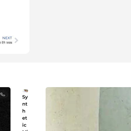
NEXT
देंगे जवाब
Sy
nt
h
et
ic