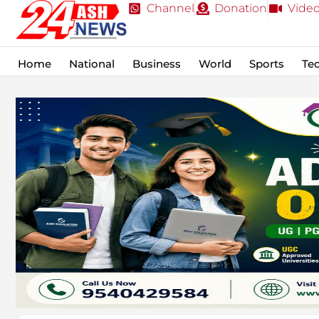
Channel
Donation
Vide
Home
National
Business
World
Sports
Te