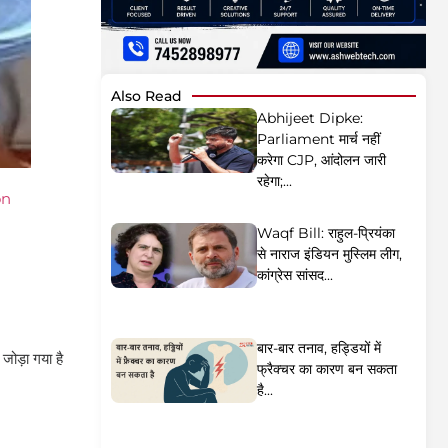
Also Read
Abhijeet Dipke:
Parliament मार्च नहीं
करेगा CJP, आंदोलन जारी
रहेगा;...
on
Waqf Bill: राहुल-प्रियंका
से नाराज इंडियन मुस्लिम लीग,
कांग्रेस सांसद...
बार-बार तनाव, हड्डियों में
जोड़ा गया है
फ्रैक्चर का कारण बन सकता
है...