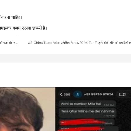
ीं करना चाहिए
।
मझकर कदम उठाना ज़रूरी है
।
क्या वाकई Akhilesh Yadav ने Iftar Party में हिस्सा लिया और Maha Kumbh 2025 को नजरअंदाज कर दिया? जानिए सच्चाई
US-China Trade War: अमेरिका ने लगाए 104% Tariff, ट्रंप बोले- चीन की धमकियों का 