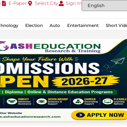
o
E-Paper
Select City
Sign In
chnology
Election
Auto
Entertainment
Short Vid