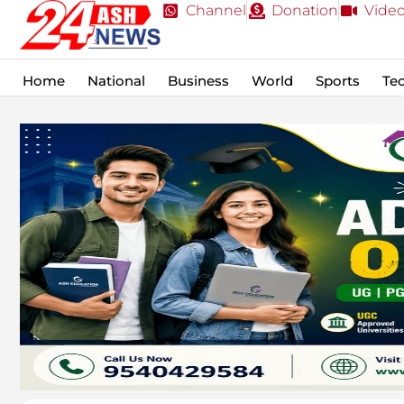
Channel
Donation
Vide
Home
National
Business
World
Sports
Te