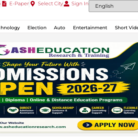
o
E-Paper
Select City
Sign In
chnology
Election
Auto
Entertainment
Short Vid