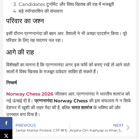
Candidates टूर्नामेंट और विश्व खिताब की राह में मजबूती
बड़े स्पॉन्सरशिप की संभावना
परिवार का जश्न
इसी दौरान प्रग्गनानंदा की बहन आर. वैशाली ने भी अच्छा प्रदर्शन किया। पूरे
परिवार के लिए यह यादगार पल रहा।
आगे की राह
विशेषज्ञों का मानना है कि प्रग्गनानंदा अगर इस फॉर्म को बनाए रखें तो आने वाले
सालों में विश्व खिताब के मजबूत दावेदार साबित हो सकते हैं।
निष्कर्ष
Norway Chess 2026
जीतकर आर. प्रग्गनानंदा ने भारतीय शतरंज को
नई ऊंचाई दी है।
प्रग्गनानंदा Norway Chess
की इस सफलता ने न सिर्फ
देशभर में खुशी की लहर पैदा की है, बल्कि
भारत शतरंज
के भविष्य को और
उज्ज्वल बना दिया है।
PREVIOUS
NEXT
Jantar Mantar Protest: CJP का प्रदर्शन, शिक्षा मंत्री के इस्तीफे की मांग, BJP ने लगाए सवाल
Anjana Om Kashyap vs Khan Sir: ₹2 करोड़ के Defamation Notice से बढ़ा विवाद, जानिए पूरा मामला