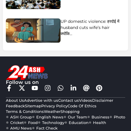
husband cuts wife’s hair
क्योंकि...
Follow us on
About Us
Advertise with us
Contact us
Videos
Disclaimer
Feedback
Sitemap
Privacy Policy
Code Of Ethics
Terms & Conditions
Weather
Shopping
ASH Group
English News
Our Team
Business
Photo
Cricket
Food
Technology
Education
Health
AMU News
Fact Check
This website
© Copyright 2026
follows the DNPA
ASH24 News. All
Code of Ethics
rights reserved.