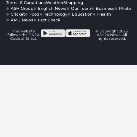
Terms & Conditions
Weather
Shopping
ASH Group
English News
Our Team
Business
Photo
Cricket
Food
Technology
Education
Health
AMU News
Fact Check
This website
© Copyright 2026
follows the DNPA
ASH24 News. All
Code of Ethics
rights reserved.